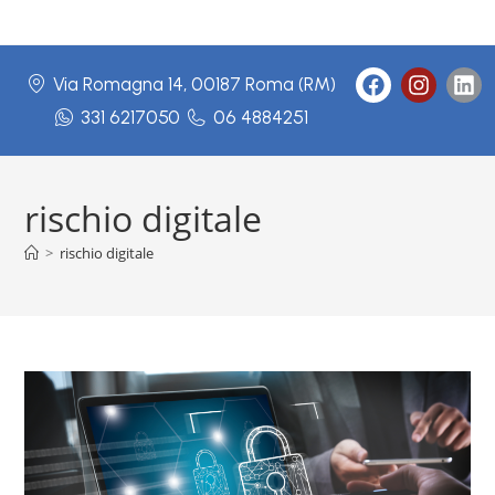
Via Romagna 14, 00187 Roma (RM)
331 6217050
06 4884251
rischio digitale
>
rischio digitale