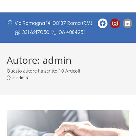
Via Romagna 14, 00187 Roma (RM)
331 6217050
06 4884251
Autore:
admin
Questo autore ha scritto 10 Articoli
>
admin