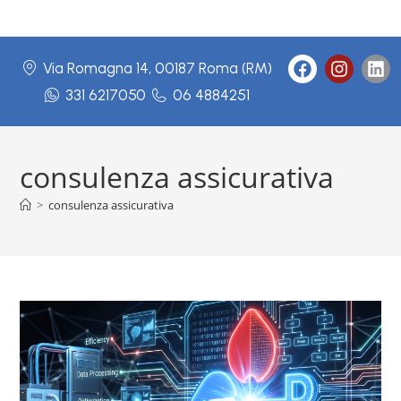
Via Romagna 14, 00187 Roma (RM)
331 6217050
06 4884251
consulenza assicurativa
>
consulenza assicurativa